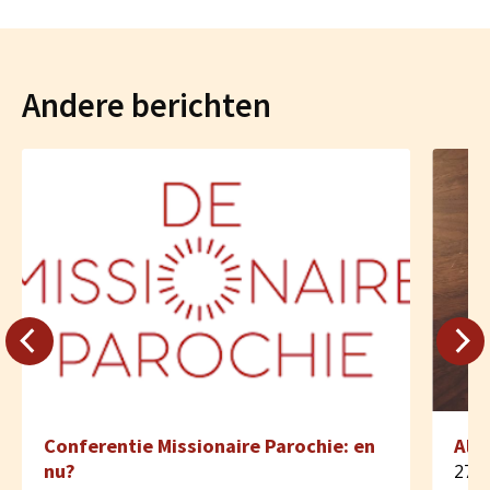
Andere berichten
Conferentie Missionaire Parochie: en
Alp
nu?
27 m