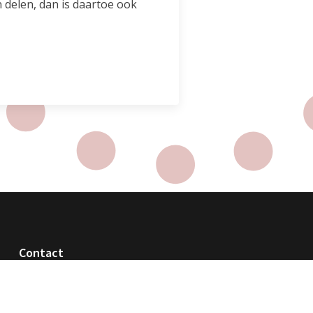
n delen, dan is daartoe ook
Contact
Het pastoraal team is bereikbaar via het
parochiesecretariaat: