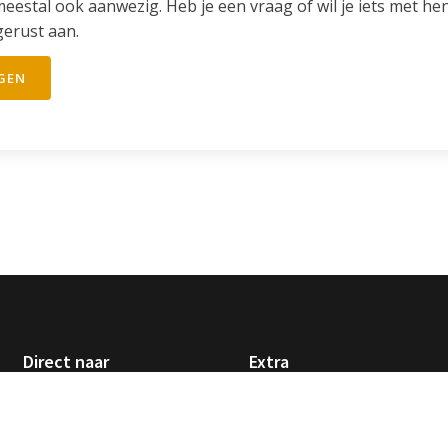
meestal ook aanwezig. Heb je een vraag of wil je iets met he
gerust aan.
NGEN
Direct naar
Extra
Over ons
ANBI
Vieringen
Financiën
Nieuws
Betalingsvoorwaarden