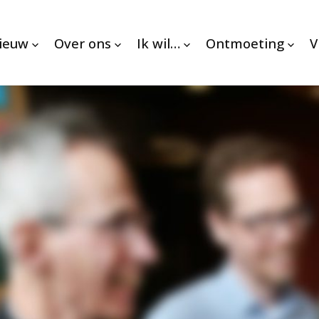
nieuw
Over ons
Ik wil…
Ontmoeting
V