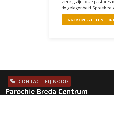
viering zijn onze pastores 
de gelegenheid. Spreek ze 
NAAR OVERZICHT VIERI
CONTACT BIJ NOOD
Parochie Breda Centrum
Parochie Breda Centrum verwelkomt je met open
armen in het hart van Breda. Wij zijn een levendige