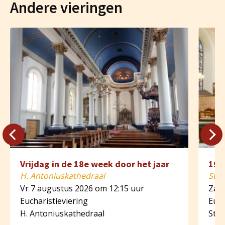
Andere vieringen
Vrijdag in de 18e week door het jaar
19e
H. Antoniuskathedraal
St. 
Vr 7 augustus 2026 om 12:15 uur
Za 8
Eucharistieviering
Euch
H. Antoniuskathedraal
St. 