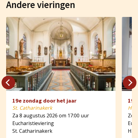
Andere vieringen
19e zondag door het jaar
19e
St. Catharinakerk
H. A
Za 8 augustus 2026 om 17:00 uur
Zo 9
Eucharistieviering
Euch
St. Catharinakerk
H. A