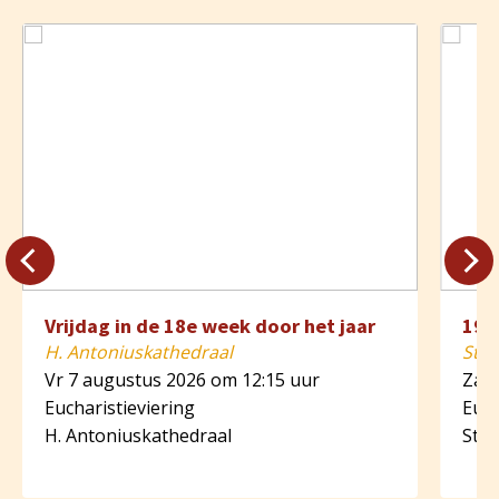
Vrijdag in de 18e week door het jaar
19e
H. Antoniuskathedraal
St. 
Vr 7 augustus 2026 om 12:15 uur
Za 8
Eucharistieviering
Euch
H. Antoniuskathedraal
St. 