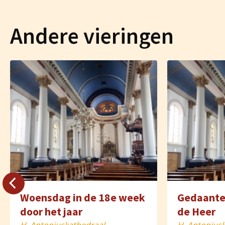
Andere vieringen
Woensdag in de 18e week
Gedaante
door het jaar
de Heer