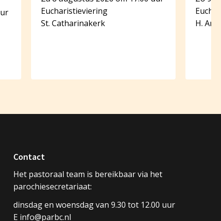
Eucharistieviering
Euchar
uur
St. Catharinakerk
H. Ant
Contact
Het pastoraal team is bereikbaar via het
parochiesecretariaat:
dinsdag en woensdag van 9.30 tot 12.00 uur
E info@parbc.nl