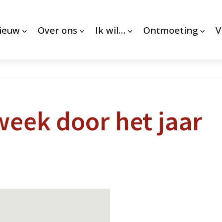
nieuw
Over ons
Ik wil…
Ontmoeting
V
 week door het jaar