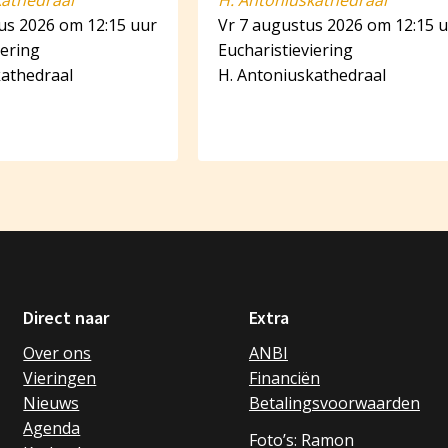
kathedraal
H. Antoniuskathedraal
us 2026 om 12:15 uur
Vr 7 augustus 2026 om 12:15 
iering
Eucharistieviering
kathedraal
H. Antoniuskathedraal
Direct naar
Extra
Over ons
ANBI
Vieringen
Financiën
Nieuws
Betalingsvoorwaarden
Agenda
Foto’s: Ramon