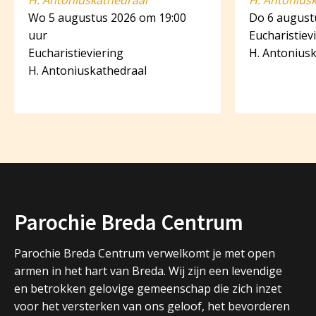
H. Antoniuskathedraal
H. Antonius
Wo 5 augustus 2026 om 19:00
Do 6 august
uur
Eucharistiev
Eucharistieviering
H. Antonius
H. Antoniuskathedraal
Parochie Breda Centrum
Parochie Breda Centrum verwelkomt je met open
armen in het hart van Breda. Wij zijn een levendige
en betrokken gelovige gemeenschap die zich inzet
voor het versterken van ons geloof, het bevorderen