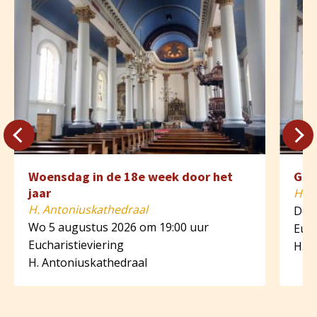
Woensdag in de 18e week door het
Ged
jaar
H. A
H. Antoniuskathedraal
Do 6
Wo 5 augustus 2026 om 19:00 uur
Euch
Eucharistieviering
H. A
H. Antoniuskathedraal