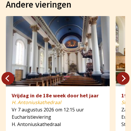
Andere vieringen
Vrijdag in de 18e week door het jaar
19e
H. Antoniuskathedraal
St. 
Vr 7 augustus 2026 om 12:15 uur
Za 8
Eucharistieviering
Euch
H. Antoniuskathedraal
St. 