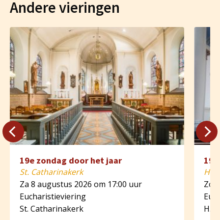
Andere vieringen
19e zondag door het jaar
19e
St. Catharinakerk
H. A
Za 8 augustus 2026 om 17:00 uur
Zo 9
Eucharistieviering
Euch
St. Catharinakerk
H. A