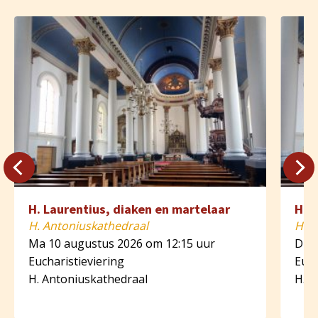
H. Laurentius, diaken en martelaar
H. 
H. Antoniuskathedraal
H. A
Ma 10 augustus 2026 om 12:15 uur
Di 1
Eucharistieviering
Euch
H. Antoniuskathedraal
H. A