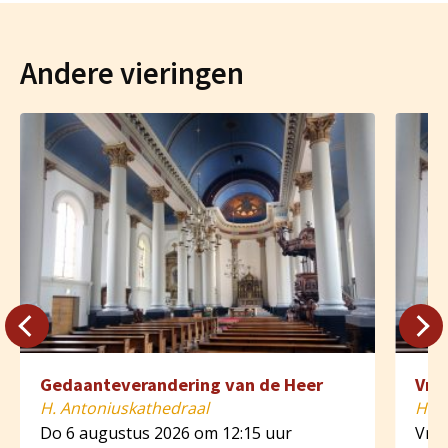
Andere vieringen
Gedaanteverandering van de Heer
Vri
H. Antoniuskathedraal
H. A
Do 6 augustus 2026 om 12:15 uur
Vr 7