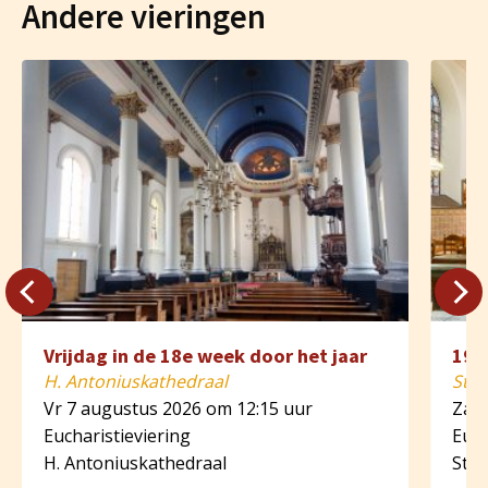
Andere vieringen
Vrijdag in de 18e week door het jaar
19e
H. Antoniuskathedraal
St. 
Vr 7 augustus 2026 om 12:15 uur
Za 8
Eucharistieviering
Euch
H. Antoniuskathedraal
St. 