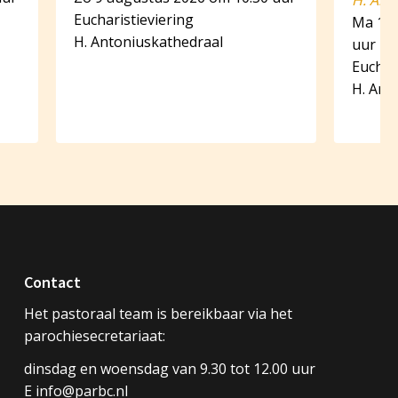
H. Ant
Eucharistieviering
Ma 10 
H. Antoniuskathedraal
uur
Euchar
H. Ant
Contact
Het pastoraal team is bereikbaar via het
parochiesecretariaat:
dinsdag en woensdag van 9.30 tot 12.00 uur
E info@parbc.nl