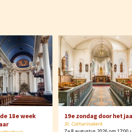
n de 18e week
19e zondag door het jaa
jaar
St. Catharinakerk
Za 8 augustus 2026 om 17:00 