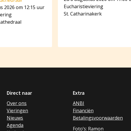
kathedraal
Eucharistieviering
us 2026 om 12:15 uur
St. Catharinakerk
iering
kathedraal
Direct naar
Extra
Over ons
ANBI
Vieringen
Financiën
Nieuws
Betalingsvoorwaarden
Agenda
Foto’s: Ramon