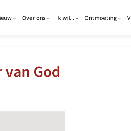
nieuw
Over ons
Ik wil…
Ontmoeting
V
r van God