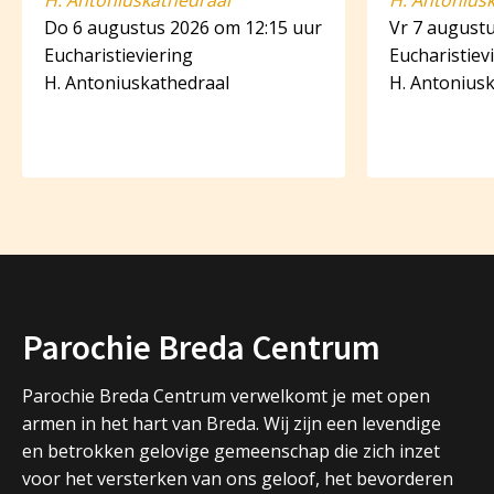
H. Antoniuskathedraal
H. Antonius
Do 6 augustus 2026 om 12:15 uur
Vr 7 august
Eucharistieviering
Eucharistiev
H. Antoniuskathedraal
H. Antonius
Parochie Breda Centrum
Parochie Breda Centrum verwelkomt je met open
armen in het hart van Breda. Wij zijn een levendige
en betrokken gelovige gemeenschap die zich inzet
voor het versterken van ons geloof, het bevorderen