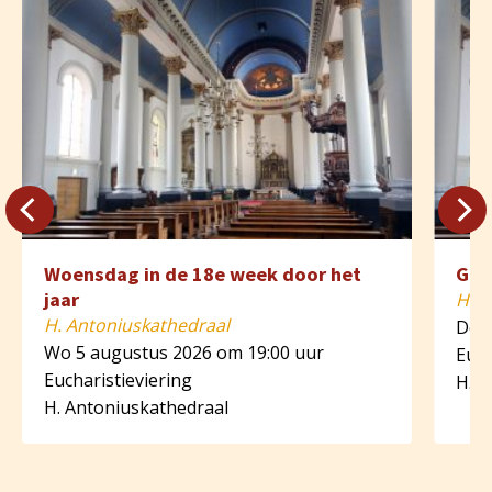
Woensdag in de 18e week door het
Ged
jaar
H. A
H. Antoniuskathedraal
Do 6
Wo 5 augustus 2026 om 19:00 uur
Euch
Eucharistieviering
H. A
H. Antoniuskathedraal