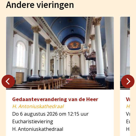
Andere vieringen
Gedaanteverandering van de Heer
Vri
H. Antoniuskathedraal
H. A
Do 6 augustus 2026 om 12:15 uur
Vr 7
Eucharistieviering
Euch
H. Antoniuskathedraal
H. A