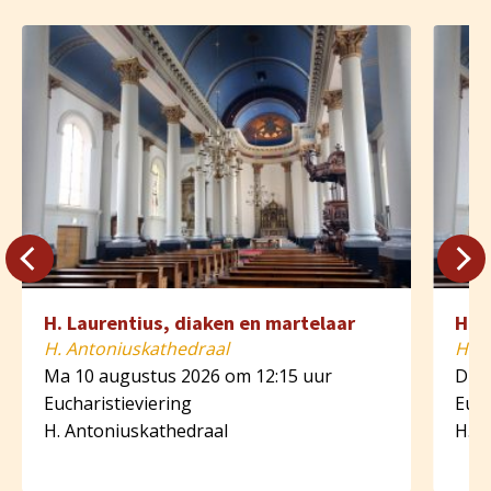
H. Laurentius, diaken en martelaar
H. 
H. Antoniuskathedraal
H. A
Ma 10 augustus 2026 om 12:15 uur
Di 1
Eucharistieviering
Euch
H. Antoniuskathedraal
H. A