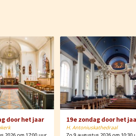
g door het jaar
19e zondag door het jaa
akerk
H. Antoniuskathedraal
us 2026 om 17:00 uur
Zo 9 augustus 2026 om 10:30 