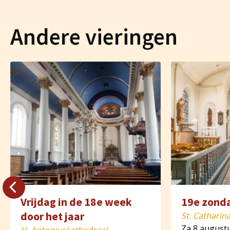
Andere vieringen
Vrijdag in de 18e week
19e zonda
door het jaar
St. Catharin
Za 8 august