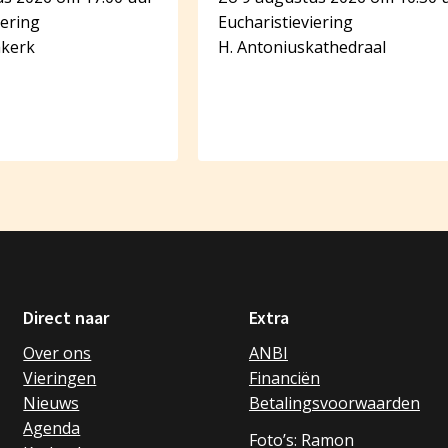
iering
Eucharistieviering
akerk
H. Antoniuskathedraal
Direct naar
Extra
Over ons
ANBI
Vieringen
Financiën
Nieuws
Betalingsvoorwaarden
Agenda
Foto’s: Ramon