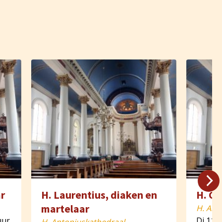
r
H. Laurentius, diaken en
H. Cl
martelaar
H. Ant
uur
Di 11 