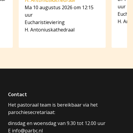
H. Antoniuskathedraal
uur
Ma 10 augustus 2026 om 12:15
Euchar
uur
H. Ant
Eucharistieviering
H. Antoniuskathedraal
Contact
Het pastoraal team is bereikbaar via het
parochiesecretariaat:
dinsdag en woensdag van 9.30 tot 12.00 uur
E info@parbc.nl