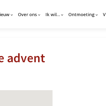
nieuw
Over ons
Ik wil…
Ontmoeting
V
e advent