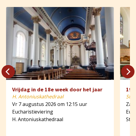
Vrijdag in de 18e week door het jaar
19e
H. Antoniuskathedraal
St. 
Vr 7 augustus 2026 om 12:15 uur
Za 8
Eucharistieviering
Euch
H. Antoniuskathedraal
St. 