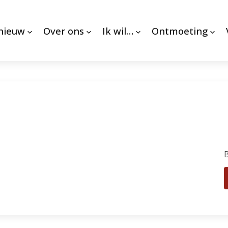
 nieuw
Over ons
Ik wil…
Ontmoeting
B