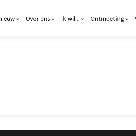
 nieuw
Over ons
Ik wil…
Ontmoeting