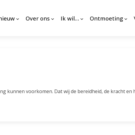
 nieuw
Over ons
Ik wil…
Ontmoeting
ing kunnen voorkomen. Dat wij de bereidheid, de kracht en