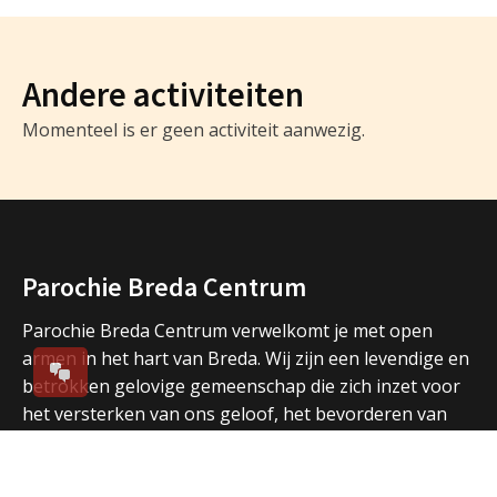
Andere activiteiten
Momenteel is er geen activiteit aanwezig.
Parochie Breda Centrum
Parochie Breda Centrum verwelkomt je met open
armen in het hart van Breda. Wij zijn een levendige en
betrokken gelovige gemeenschap die zich inzet voor
het versterken van ons geloof, het bevorderen van
verbondenheid en het delen van spiritualiteit. Bij
Parochie Breda Centrum geloven we in een warme en
gastvrije omgeving waar iedereen zich thuis kan