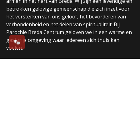
armen in het hart van Breda. Wij zijn een levendige en
betrokken gelovige gemeenschap die zich inzet voor
het versterken van ons geloof, het bevorderen van
verbondenheid en het delen van spiritualiteit. Bij
Parochie Breda Centrum geloven we in een warme en
gastvrije omgeving waar iedereen zich thuis kan
voelen.
Direct naar
Over ons
Vieringen
Nieuws
Agenda
Kerkgebouwen
Nieuwsbrief
Extra