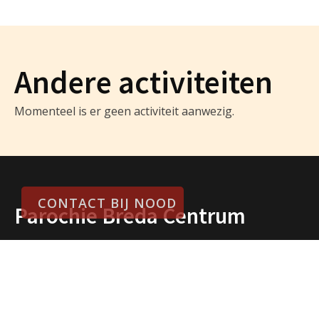
Andere activiteiten
Momenteel is er geen activiteit aanwezig.
CONTACT BIJ NOOD
Parochie Breda Centrum
Parochie Breda Centrum verwelkomt je met open
armen in het hart van Breda. Wij zijn een levendige
en betrokken gelovige gemeenschap die zich inzet
voor het versterken van ons geloof, het bevorderen
van verbondenheid en het delen van spiritualiteit. Bij