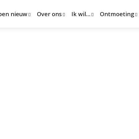
 ben nieuw
Over ons
Ik wil…
Ontmoeting