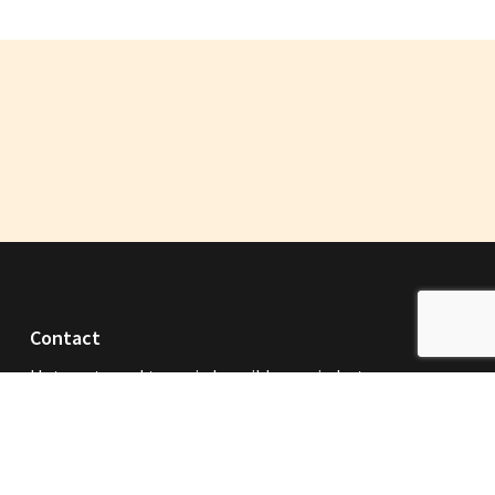
Contact
Het pastoraal team is bereikbaar via het
parochiesecretariaat:
dinsdag en woensdag van 9.30 tot 12.00 uur
E info@parbc.nl