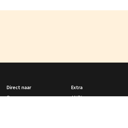
Direct naar
Extra
Over ons
ANBI
Vieringen
Financiën
Nieuws
Betalingsvoorwaarden
Agenda
Foto’s: Ramon
Kerkgebouwen