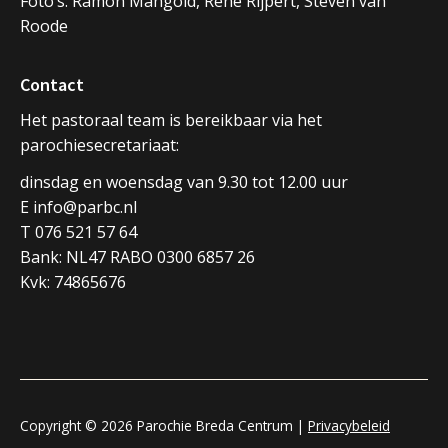
Foto’s: Ramon Mangold, René Rijpert, Steven van
Roode
Contact
Het pastoraal team is bereikbaar via het
parochiesecretariaat:
dinsdag en woensdag van 9.30 tot 12.00 uur
E info@parbc.nl
T 076 521 57 64
Bank: NL47 RABO 0300 6857 26
Kvk: 74865676
Copyright © 2026 Parochie Breda Centrum |
Privacybeleid