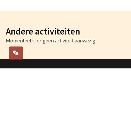
Andere activiteiten
Momenteel is er geen activiteit aanwezig.
Parochie Breda Centrum
Parochie Breda Centrum verwelkomt je met open
armen in het hart van Breda. Wij zijn een levendige en
betrokken gelovige gemeenschap die zich inzet voor
het versterken van ons geloof, het bevorderen van
verbondenheid en het delen van spiritualiteit. Bij
Parochie Breda Centrum geloven we in een warme en