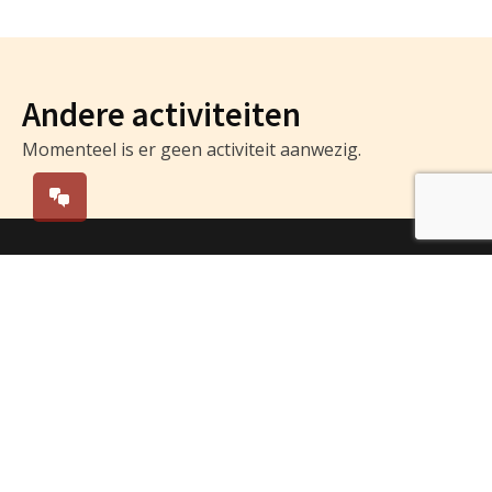
Andere activiteiten
Momenteel is er geen activiteit aanwezig.
Parochie Breda Centrum
Parochie Breda Centrum verwelkomt je met open
armen in het hart van Breda. Wij zijn een levendige en
betrokken gelovige gemeenschap die zich inzet voor
het versterken van ons geloof, het bevorderen van
verbondenheid en het delen van spiritualiteit. Bij
Parochie Breda Centrum geloven we in een warme en