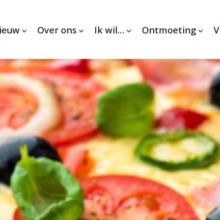
nieuw
Over ons
Ik wil…
Ontmoeting
V