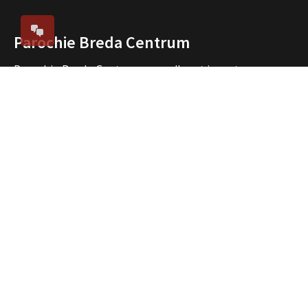
Parochie Breda Centrum
Parochie Breda Centrum verwelkomt je met open
armen in het hart van Breda. Wij zijn een levendige en
betrokken gelovige gemeenschap die zich inzet voor
het versterken van ons geloof, het bevorderen van
verbondenheid en het delen van spiritualiteit. Bij
Parochie Breda Centrum geloven we in een warme en
gastvrije omgeving waar iedereen zich thuis kan
voelen.
Direct naar
Over ons
Vieringen
Nieuws
Agenda